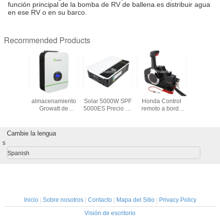
función principal de la bomba de RV de ballena.es distribuir agua
en ese RV o en su barco.
Recommended Products
a de
Inversores de
Growatt Inversor
Whaleflo OEM
Whaleflo
encia de
almacenamiento
Solar 5000W SPF
Honda Control
Elecube
 para
Growatt de
5000ES Precio de
remoto a bordo
48V 5.
za con
3000W Fabricante
Inversor Solar
con llave y arnés.
Almacena
amiento
Growatt
Fuera de la Red
de energí
ético
SPF3000TL HVM-
Fabricante de
hogar mon
Cambie la lengua
o SS 304
48 Serie Inversor
Inversores
la pared 
s
boración
solar fuera de la
de liti
era
red
pantall
Spanish
Inicio
|
Sobre nosotros
|
Contacto
|
Mapa del Sitio
|
Privacy Policy
Visión de escritorio