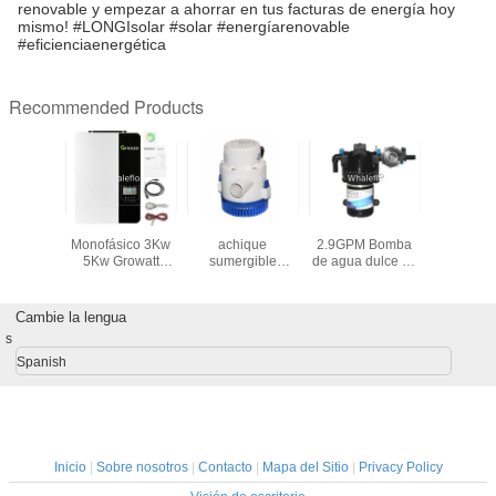
renovable y empezar a ahorrar en tus facturas de energía hoy
mismo! #LONGIsolar #solar #energíarenovable
#eficienciaenergética
Recommended Products
gero de
Inversor Solar
Bomba de
Whaleflo 55PSI
Inversor s
eflo
Monofásico 3Kw
achique
2.9GPM Bomba
alta frecu
0LPH
5Kw Growatt
sumergible
de agua dulce de
48 V CC
a bomba
Inversor Solar
marina eléctrica
barco para el
fuera de 
agua
Fuera de Red
no automática
sistema de agua
para sumi
tica de
para Hogar con
para
de baño
eléctr
Cambie la lengua
bricante
Almacenamiento
embarcaciones
domés
s
io OEM
PV
Whaleflo 24V DC
cido
3700GPH
Spanish
Inicio
|
Sobre nosotros
|
Contacto
|
Mapa del Sitio
|
Privacy Policy