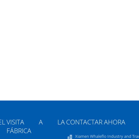
L
VISITA A LA
CONTACTAR AHORA
FÁBRICA
Xiamen Whaleflo Industry and Tra