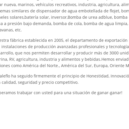
ar nueva, marinos, vehículos recreativos, industria, agricultura, al
temas similares de dispensador de agua embotellada de flojet, b
eles solares,batería solar, inversor,Bomba de urea adblue, bomb
a a presión bajo demanda, bomba de cola, bomba de agua limpia, 
avanas, etc.
stra fábrica establecida en 2005, el departamento de exportación 
 instalaciones de producción avanzadas profesionales y tecnología
arrollo, que nos permiten desarrollar y producir más de 3000 uni
ina, RV, agricultura, industria y alimentos y bebidas.Hemos enviad
iones como América del Norte., América del Sur, Europa, Oriente Medi
leflo ha seguido firmemente el principio de Honestidad, Innovaci
a calidad, seguridad y precio competitivo.
peramos trabajar con usted para una situación de ganar-ganar!