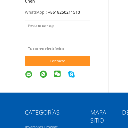
Chen
WhatsApp :
+
8618250211510
Contacto
CATEGORÍAS
MAPA DE
SITIO
Inversores Growatt