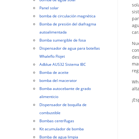
sol
Panel solar
sis
bomba de circulación magnética
pan
Bomba de presión del diafragma
agu
car
autoalimentada
Bomba sumergible de fosa
Nue
Dispensador de agua para botellas
con
Whaleflo Flojet
des
mar
Adblue AUS32 Sistema IBC
reg
Bomba de aceite
bomba del macerator
Wha
alt
Bomba autocebante de grado
alimenticio
¡Es
Dispensador de boquilla de
combustible
Bombas centrífugas
Kit acumulador de bomba
Bomba de agua limpia