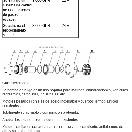
Se trata de un
3 000 GPH
12 V
10.0A
8M
sistema de control
de las emisiones
de gases de
escape.
Se aplicará el
3 000 GPH
24 V
6.0A
8M
procedimiento
siguiente:
Características
La bomba de bilge es un uso popular para marinos, embarcaciones, vehículos
recreativos, campistas, industriales, etc.
Motores pesados con ejes de acero inoxidable y cuerpos termoplásticos
resistentes.
Totalmente sumergible y con ignición protegida.
A todos los estándares de seguridad existentes.
Motores enfriados por agua para una larga vida, con diseño antibloqueo de
aire y sellos herméticos.