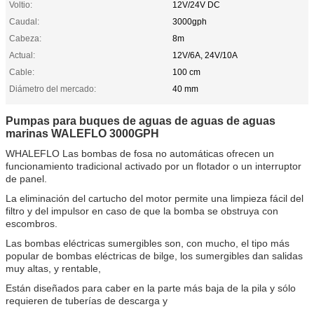
Voltio:
12V/24V DC
Caudal:
3000gph
Cabeza:
8m
Actual:
12V/6A, 24V/10A
Cable:
100 cm
Diámetro del mercado:
40 mm
Pumpas para buques de aguas de aguas de aguas
marinas WALEFLO 3000GPH
WHALEFLO Las bombas de fosa no automáticas ofrecen un
funcionamiento tradicional activado por un flotador o un interruptor
de panel.
La eliminación del cartucho del motor permite una limpieza fácil del
filtro y del impulsor en caso de que la bomba se obstruya con
escombros.
Las bombas eléctricas sumergibles son, con mucho, el tipo más
popular de bombas eléctricas de bilge, los sumergibles dan salidas
muy altas, y rentable,
Están diseñados para caber en la parte más baja de la pila y sólo
requieren de tuberías de descarga y