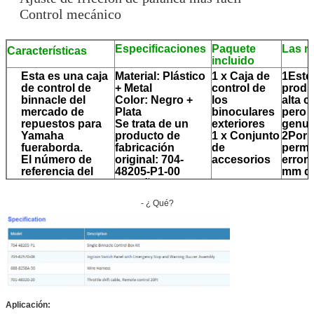
Control mecánico
Especificaciones
Paquete
Las n
Características
incluido
Esta es una caja
Material: Plástico
1 x Caja de
1Este
de control de
+ Metal
control de
produ
binnacle del
Color: Negro +
los
alta c
mercado de
Plata
binoculares
pero 
repuestos para
Se trata de un
exteriores
genui
Yamaha
producto de
1 x Conjunto
2Por f
fueraborda.
fabricación
de
permi
El número de
original: 704-
accesorios
error 
referencia del
48205-P1-00
mm de
OEM es 704-
Tamaño: 45,6 x
la me
48205-P1-00.
17cm/18" x 6,7"
manua
- ¿ Qué?
Con un
Peso del paquete:
interruptor de
aproximadamente
ajuste/inclinación
3100 g
accionado por el
El equipo:
pulgar y bloqueo
Para la Yamaha:
neutro, y un
Para el año 2006
botón para el
y posteriores, el
ralentí rápido.
sistema de
El mecanismo
control de
Aplicación: