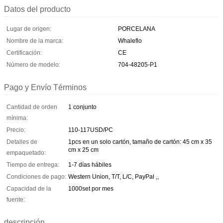
Datos del producto
Lugar de origen:
PORCELANA
Nombre de la marca:
Whaleflo
Certificación:
CE
Número de modelo:
704-48205-P1
Pago y Envío Términos
Cantidad de orden
1 conjunto
mínima:
Precio:
110-117USD/PC
Detalles de
1pcs en un solo cartón, tamaño de cartón: 45 cm x 35
cm x 25 cm
empaquetado:
Tiempo de entrega:
1-7 días hábiles
Condiciones de pago:
Western Union, T/T, L/C, PayPal ,,
Capacidad de la
1000set por mes
fuente:
descripción