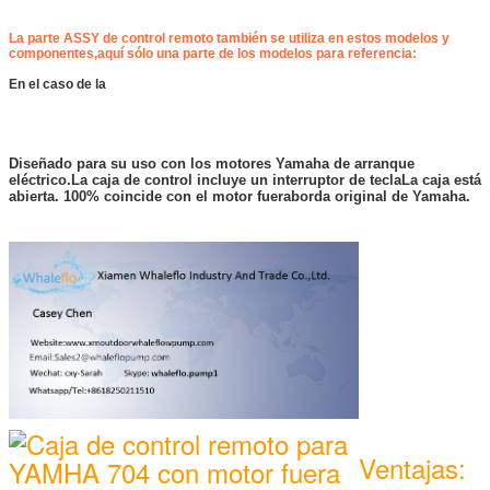
avanzado y el
aparejos de dos
diseño
tiempos
ergonómico
BINNACLE
La parte ASSY de control remoto también se utiliza en estos modelos y
componentes,aquí sólo una parte de los modelos para referencia:
proporcionan un
PREMIUM
control suave y
SINGLE
En el caso de la
cómodo.
Para el año 2006
Este es un
y posteriores, el
empuje estándar
control de la
con la mano
plataforma de 4
Diseñado para su uso con los motores Yamaha de arranque
derecha para
tiempos
eléctrico.La caja de control incluye un interruptor de teclaLa caja está
abrir la caja de
BINNACLE
abierta. 100% coincide con el motor fueraborda original de Yamaha.
control, un
PREMIUM
rendimiento
SINGLE
estable.
Ventajas: