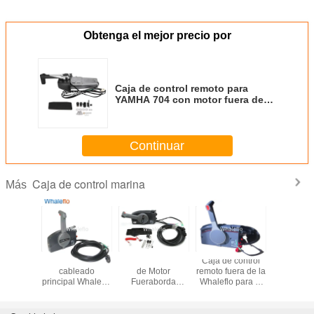
Obtenga el mejor precio por
Caja de control remoto para
YAMHA 704 con motor fuera de
borda Binnacle
Continuar
Caja de control marina
Más
 control
Arnés de
Control Remoto
Caja de control
Whaleflo
to de
cableado
de Motor
remoto fuera de la
48203-15
 lateral
principal Whaleflo
Fueraborda
Whaleflo para el
fuera de b
lo Boat
Pin para motor de
Whaleflo + Cable
motor fuera de la
barco de 
3-48207-
placa Yamaha,
de 10 Pines Para
YAMAHA 703-
lateral c
 para
caja de control
Yamaha 703-
48230-14-P de 7
control 