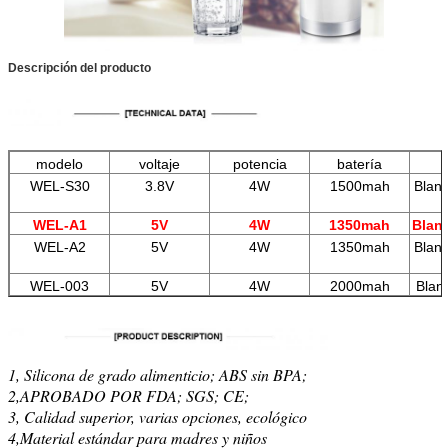
Descripción del producto
modelo
voltaje
potencia
batería
WEL-S30
3.8V
4W
1500mah
Blanc
WEL-A1
5V
4W
1350mah
Blan
WEL-A2
5V
4W
1350mah
Blanc
WEL-003
5V
4W
2000mah
Blan
1, Silicona de grado alimenticio; ABS sin BPA;
2,
APROBADO POR FDA; SGS; CE;
3, Calidad superior, varias opciones, ecológico
4,
Material estándar para madres y niños