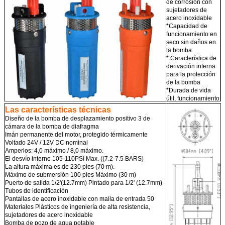
de corrosión con
sujetadores de
acero inoxidable
*Capacidad de
funcionamiento en
seco sin daños en
la bomba
* Característica de
derivación interna
para la protección
de la bomba
*Durada de vida
útil, funcionamiento
a 24 VDC
Las características técnicas
*Fácil de reparar
Diseño de la bomba de desplazamiento positivo 3 de
en el campo
cámara de la bomba de diafragma
*Estado de la
Imán permanente del motor, protegido térmicamente
técnica diafragma
Voltado 24V / 12V DC nominal
sólido
Amperios: 4,0 máximo / 8,0 máximo.
Conector de
El desvío interno 105-110PSI Max. ((7.2-7.5 BARS)
alimentación:
La altura máxima es de 230 pies (70 m).
* Conector de
Máximo de submersión 100 pies Máximo (30 m)
glándula hermético
Puerto de salida 1/2'(12.7mm) Pintado para 1/2' (12.7mm)
único
Tubos de identificación
* Determina la
Pantallas de acero inoxidable con malla de entrada 50
acumulación de
Materiales Plásticos de ingeniería de alta resistencia,
agua y previene la
sujetadores de acero inoxidable
condensación
Bomba de pozo de agua potable