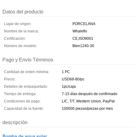
Datos del producto
Lugar de origen:
PORCELANA
Nombre de la marca:
Whaleflo
Certificación:
CE,ISO9001
Número de modelo:
Bien1240-30
Pago y Envío Términos
Cantidad de orden mínima:
1 PC
Precio:
USD68-80/pc
Detalles de empaquetado:
1pc/caja
Tiempo de entrega:
7-15 días después de confirmado
Condiciones de pago:
L/C, T/T, Western Union, PayPal
Capacidad de la fuente:
100000 piezas/piezas por mes
descripción
Bomba de agua solar