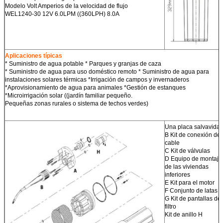
potencial
Modelo Volt Amperios de la velocidad de flujo
*Desconectado
WEL1240-30 12V 6.0LPM ((360LPH) 8.0A
rápido-No es
necesario
empalmar
*Acepta una
variedad de cables
Aplicaciones típicas
de chaqueta
* Suministro de agua potable * Parques y granjas de caza
Incluida la bomba de ballena.
* Suministro de agua para uso doméstico remoto * Suministro de agua para
instalaciones solares térmicas *Irrigación de campos y invernaderos
Bomba de agua solar
*Aprovisionamiento de agua para animales *Gestión de estanques
Cables de 3 metros
*Microirrigación solar ((jardín familiar pequeño.
Pequeñas zonas rurales o sistema de techos verdes)
Ventajas.
La mejor bomba solar de tipo competitivo para succión dentro de 30M
Una placa salvavidas
incluyendo 30M
B Kit de conexión de
cable
C Kit de válvulas
D Equipo de montaje
de las viviendas
inferiores
E Kit para el motor
F Conjunto de latas
G Kit de pantallas de
filtro
Kit de anillo H