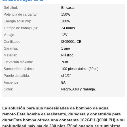
Solicitud:
En casa.
Potencia de carga (w):
150W
Energía solar (w):
100W
Tiempo de trabajo (h):
24 horas
Voltaje:
12V
Certificado:
ISO9001, CE
Garantía:
1 año
Material:
Plástico
Elevación máxima:
70m
Sumperión máxima:
100 pies máximo (30 m)
Puerto de salida:
el 1/2”
Amperios:
8A
Color:
Negro, Azul y Naranja.
La solución para sus necesidades de bombeo de agua
remoto.Esta bomba es resistente, duradera y construida para
durar.Esta bomba ofrece una constante 162GPH ((600LPH) a su
profundidad máxima de 230 pies (70m) cuando se suministra