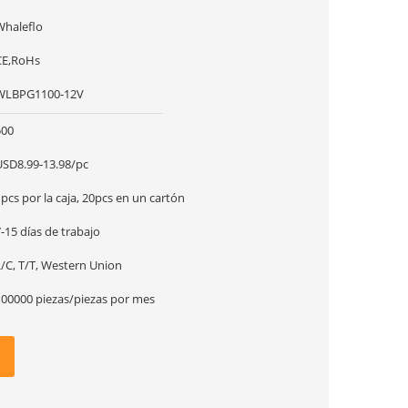
Whaleflo
CE,RoHs
WLBPG1100-12V
500
USD8.99-13.98/pc
pcs por la caja, 20pcs en un cartón
-15 días de trabajo
L/C, T/T, Western Union
100000 piezas/piezas por mes