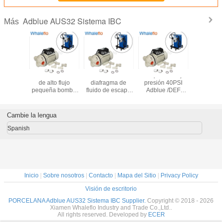
Adblue AUS32 Sistema IBC
Más
o HV-25A
Whaleflo DC/AC
Bomba de
Pumpas de baja
Whaleflo 
Def 12V
de alto flujo
diafragma de
presión 40PSI
Def 23
5LPM 60-
pequeña bomba
fluido de escape
Adblue /DEF
30LPM K
Adblue
química de
diésel (DEF)
/Urea /Diafragma
bomba
 Pump Kit
adblue ácido de
Whaleflo, 230 V
ácido
transfer
quido de
urea bomba DEF
CA, cuerpo de
Accesorio
Cambie la lengua
ea
para solución de
aluminio
camione
urea
líquido
Spanish
Inicio
|
Sobre nosotros
|
Contacto
|
Mapa del Sitio
|
Privacy Policy
Visión de escritorio
PORCELANA Adblue AUS32 Sistema IBC Supplier.
Copyright © 2018 - 2026
Xiamen Whaleflo Industry and Trade Co.,Ltd..
All rights reserved. Developed by
ECER