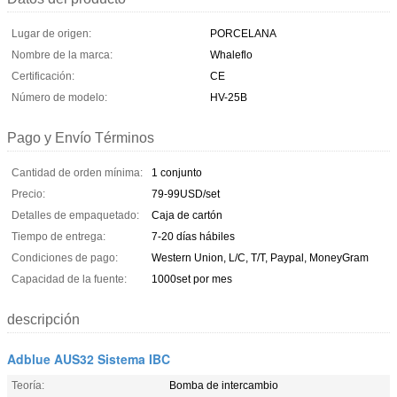
Lugar de origen:
PORCELANA
Nombre de la marca:
Whaleflo
Certificación:
CE
Número de modelo:
HV-25B
Pago y Envío Términos
Cantidad de orden mínima:
1 conjunto
Precio:
79-99USD/set
Detalles de empaquetado:
Caja de cartón
Tiempo de entrega:
7-20 días hábiles
Condiciones de pago:
Western Union, L/C, T/T, Paypal, MoneyGram
Capacidad de la fuente:
1000set por mes
descripción
Adblue AUS32 Sistema IBC
Teoría:
Bomba de intercambio