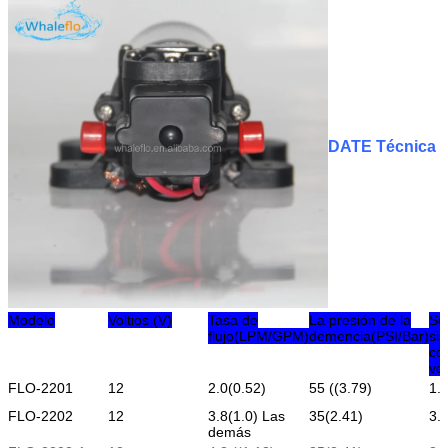
DATE Técnica
Modelo
Voltios (V)
Tasa de
La presión de la
Se
flujo
(LPM/GPM)
demencia
(PSI/Bar)
si
con
ve
FLO-2201
12
2.0(0.52)
55 ((3.79)
1.
FLO-2202
12
3.8(1.0) Las
35(2.41)
3.
demás