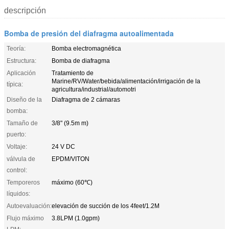
descripción
Bomba de presión del diafragma autoalimentada
Teoría:
Bomba electromagnética
Estructura:
Bomba de diafragma
Aplicación
Tratamiento de
Marine/RV/Water/bebida/alimentación/irrigación de la
típica:
agricultura/industrial/automotri
Diseño de la
Diafragma de 2 cámaras
bomba:
Tamaño de
3/8" (9.5m m)
puerto:
Voltaje:
24 V DC
válvula de
EPDM/VITON
control:
Temporeros
máximo (60℃)
líquidos:
Autoevaluación:
elevación de succión de los 4feet/1.2M
Flujo máximo
3.8LPM (1.0gpm)