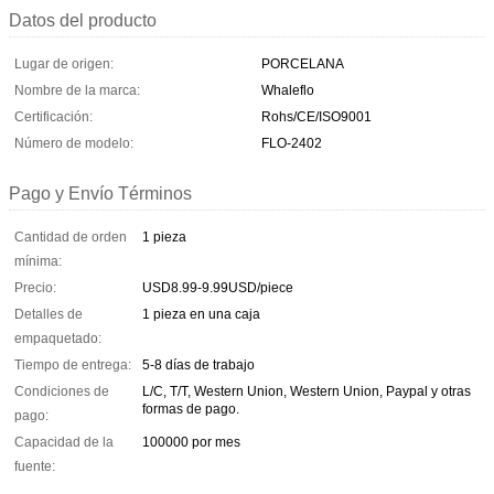
Datos del producto
Lugar de origen:
PORCELANA
Nombre de la marca:
Whaleflo
Certificación:
Rohs/CE/ISO9001
Número de modelo:
FLO-2402
Pago y Envío Términos
Cantidad de orden
1 pieza
mínima:
Precio:
USD8.99-9.99USD/piece
Detalles de
1 pieza en una caja
empaquetado:
Tiempo de entrega:
5-8 días de trabajo
Condiciones de
L/C, T/T, Western Union, Western Union, Paypal y otras
formas de pago.
pago:
Capacidad de la
100000 por mes
fuente: