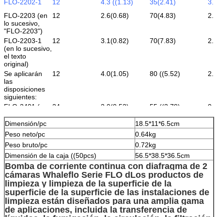
FLO-2202-1
12
4.3 ((1.13)
35(2.41)
3.
FLO-2203 (en
12
2.6(0.68)
70(4.83)
2.
lo sucesivo,
"FLO-2203")
FLO-2203-1
12
3.1(0.82)
70(7.83)
2.
(en lo sucesivo,
el texto
original)
Se aplicarán
12
4.0(1.05)
80 ((5.52)
2.
las
disposiciones
siguientes:
FLO-2401 (en
24
2.0(0.52)
55 ((3.79)
0.
lo sucesivo,
"FLA")
Dimensión/pc
18.5*11*6.5cm
FLO-2402 (en
24
3.8(1.0) Las
35(2.41)
1.
Peso neto/pc
0.64kg
lo sucesivo,
demás
Peso bruto/pc
0.72kg
"FLO-2402")
Dimensión de la caja ((50pcs)
56.5*38.5*36.5cm
FLO-2403 (en
24
2.6(0.62)
70(4.83)
1.
lo sucesivo,
Bomba de corriente continua con diafragma de 2
"FLA")
cámaras Whaleflo Serie FLO d
Los productos de
Se aplicarán
24
4.0(1.05)
80 ((5.52)
1.
limpieza y limpieza de la superficie de la
las
superficie de la superficie de las instalaciones de
disposiciones
limpieza están diseñados para una amplia gama
siguientes:
de aplicaciones, incluida la transferencia de