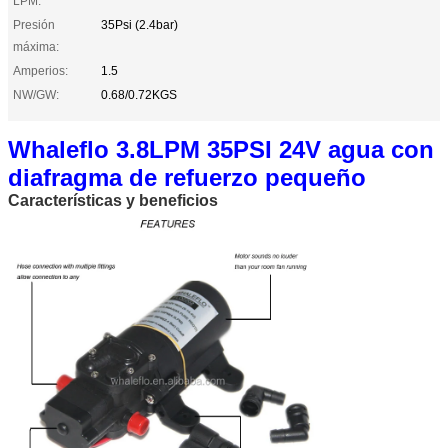
LPM:
Presión
35Psi (2.4bar)
máxima:
Amperios:
1.5
NW/GW:
0.68/0.72KGS
Whaleflo 3.8LPM 35PSI 24V agua con
diafragma de refuerzo pequeño
Características y beneficios