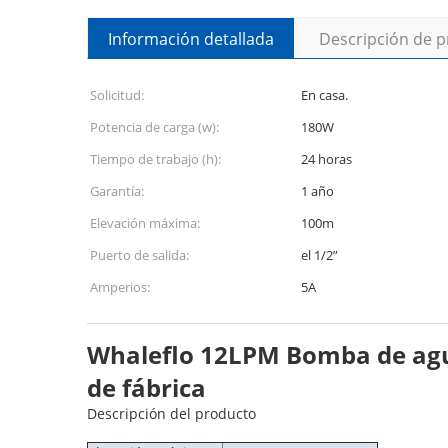
Información detallada
Descripción de 
Solicitud:
En casa.
Potencia de carga (w):
180W
Tiempo de trabajo (h):
24 horas
Garantía:
1 año
Elevación máxima:
100m
Puerto de salida:
el 1/2”
Amperios:
5A
Whaleflo 12LPM Bomba de agua
de fábrica
Descripción del producto