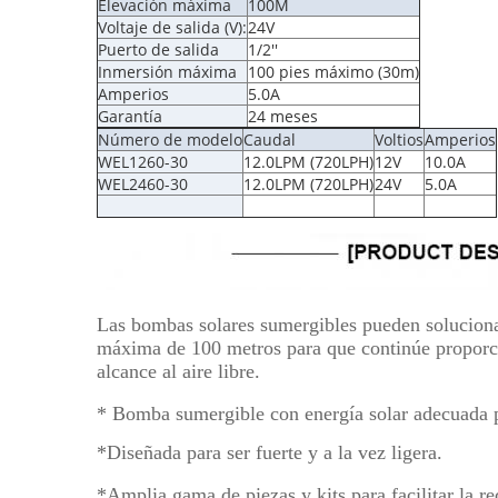
Elevación máxima
100M
Voltaje de salida (V):
24V
Puerto de salida
1/2''
Inmersión máxima
100 pies máximo (30m)
Amperios
5.0A
Garantía
24 meses
Número de modelo
Caudal
Voltios
Amperios
WEL1260-30
12.0LPM (720LPH)
12V
10.0A
WEL2460-30
12.0LPM (720LPH)
24V
5.0A
Las bombas solares sumergibles pueden soluciona
máxima de 100 metros para que continúe proporcio
alcance al aire libre.
* Bomba sumergible con energía solar adecuada
*Diseñada para ser fuerte y a la vez ligera.
*Amplia gama de piezas y kits para facilitar la
re