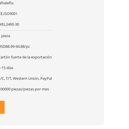
Whaleflo
CE,ISO9001
WEL2460-30
 pieza
USD88.99-94.88/pc
artón fuerte de la exportación
-15 días
/C, T/T, Western Union, PayPal
100000 piezas/piezas por mes