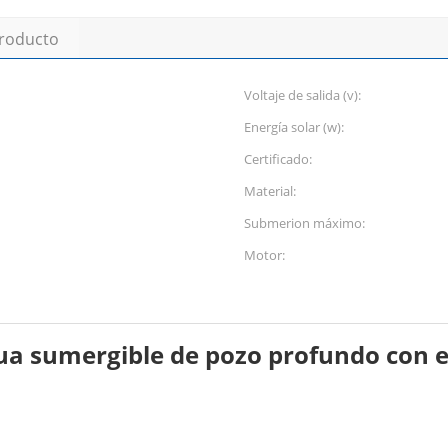
producto
Voltaje de salida (v):
Energía solar (w):
Certificado:
Material:
Submerion máximo:
Motor:
 sumergible de pozo profundo con ene