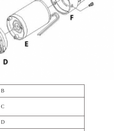
B
C
D