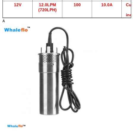
12V
12.0LPM
100
10.0A
Cue
(720LPH)
ino
A