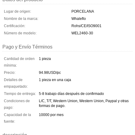
Lugar de origen:
PORCELANA
Nombre de la marca:
Whaleflo
Certificación:
Rohs/CE/ISO9001
Número de modelo:
WEL2460-30
Pago y Envío Términos
Cantidad de orden
1 pieza
mínima:
Precio:
94.98USD/pc
Detalles de
1 pieza en una caja
empaquetado:
Tiempo de entrega:
5-8 trabajo días después de confirmado
Condiciones de
L/C, T/T, Western Union, Western Union, Paypal y otras
formas de pago.
pago:
Capacidad de la
10000 por mes
fuente: