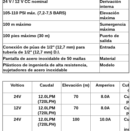
24 V / 12 V CC nominal
Derivación
interna
105-110 PSI máx. (7,2-7,5 BARS)
Elevación
máxima
100 m máximo
Sumergencia
máxima
100 pies máximo (30 m)
Puerto de
salida
Conexión de púas de 1/2'' (12,7 mm) para
Entrada
tubería de 1/2'' (12,7 mm) D.I.
Pantalla de acero inoxidable de 50 mallas
Material
Plásticos de ingeniería de alta resistencia,
Modelo
sujetadores de acero inoxidable
Voltios
Caudal
Elevación (m)
Amperios
Cubi
c
24V
12.0LPM
70
8.0A
Cue
(720LPH)
pl
12V
12.0LPM
70
8.0A
Cue
(720LPH)
pl
24V
12.0LPM
100
10.0A
Cue
(720LPH)
ino