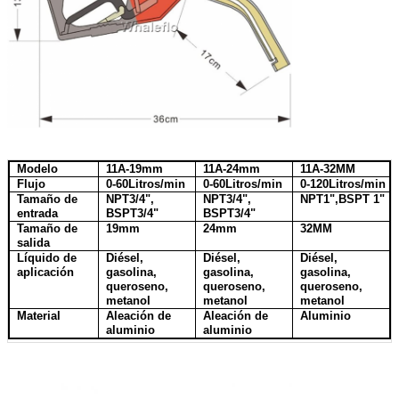
Modelo
11A-19mm
11A-24mm
11A-32MM
Flujo
0-60Litros/min
0-60Litros/min
0-120Litros/min
Tamaño de
NPT3/4",
NPT3/4",
NPT1",BSPT 1"
entrada
BSPT3/4"
BSPT3/4"
Tamaño de
19mm
24mm
32MM
salida
Líquido de
Diésel,
Diésel,
Diésel,
aplicación
gasolina,
gasolina,
gasolina,
queroseno,
queroseno,
queroseno,
metanol
metanol
metanol
Material
Aleación de
Aleación de
Aluminio
aluminio
aluminio