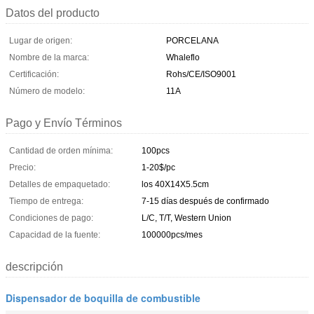
Datos del producto
Lugar de origen:
PORCELANA
Nombre de la marca:
Whaleflo
Certificación:
Rohs/CE/ISO9001
Número de modelo:
11A
Pago y Envío Términos
Cantidad de orden mínima:
100pcs
Precio:
1-20$/pc
Detalles de empaquetado:
los 40X14X5.5cm
Tiempo de entrega:
7-15 días después de confirmado
Condiciones de pago:
L/C, T/T, Western Union
Capacidad de la fuente:
100000pcs/mes
descripción
Dispensador de boquilla de combustible