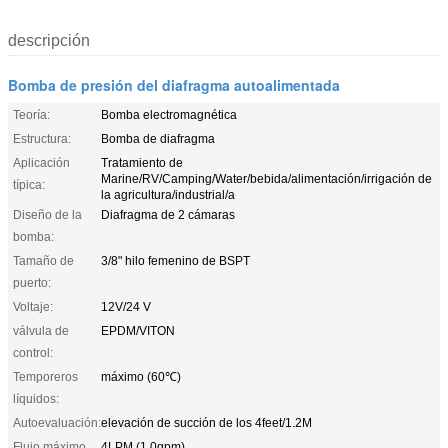
descripción
Bomba de presión del diafragma autoalimentada
Teoría:
Bomba electromagnética
Estructura:
Bomba de diafragma
Aplicación
Tratamiento de
Marine/RV/Camping/Water/bebida/alimentación/irrigación de
típica:
la agricultura/industrial/a
Diseño de la
Diafragma de 2 cámaras
bomba:
Tamaño de
3/8" hilo femenino de BSPT
puerto:
Voltaje:
12V/24 V
válvula de
EPDM/VITON
control:
Temporeros
máximo (60℃)
líquidos:
Autoevaluación:
elevación de succión de los 4feet/1.2M
Flujo máximo
4LPM (1.0gpm)