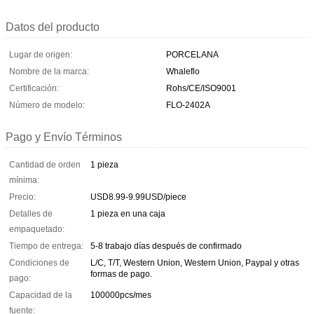
Datos del producto
Lugar de origen:
PORCELANA
Nombre de la marca:
Whaleflo
Certificación:
Rohs/CE/ISO9001
Número de modelo:
FLO-2402A
Pago y Envío Términos
Cantidad de orden
1 pieza
mínima:
Precio:
USD8.99-9.99USD/piece
Detalles de
1 pieza en una caja
empaquetado:
Tiempo de entrega:
5-8 trabajo días después de confirmado
Condiciones de
L/C, T/T, Western Union, Western Union, Paypal y otras
formas de pago.
pago:
Capacidad de la
100000pcs/mes
fuente: