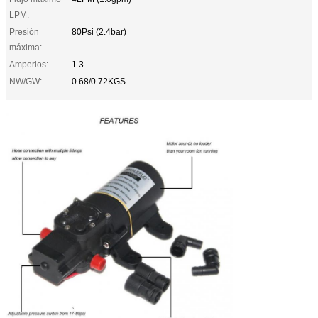
LPM:
Presión
80Psi (2.4bar)
máxima:
Amperios:
1.3
NW/GW:
0.68/0.72KGS