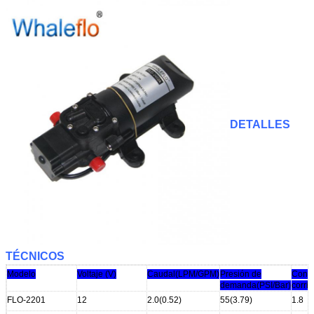
DETALLES
TÉCNICOS
Modelo
Voltaje (V)
Caudal
(LPM/GPM)
Presión de
Cons
demanda
(PSI/Bar)
corrie
FLO-2201
12
2.0(0.52)
55(3.79)
1.8