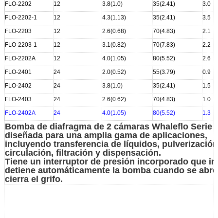
FLO-2202
12
3.8(1.0)
35(2.41)
3.0
FLO-2202-1
12
4.3(1.13)
35(2.41)
3.5
FLO-2203
12
2.6(0.68)
70(4.83)
2.1
FLO-2203-1
12
3.1(0.82)
70(7.83)
2.2
FLO-2202A
12
4.0(1.05)
80(5.52)
2.6
FLO-2401
24
2.0(0.52)
55(3.79)
0.9
FLO-2402
24
3.8(1.0)
35(2.41)
1.5
FLO-2403
24
2.6(0.62)
70(4.83)
1.0
FLO-2402A
24
4.0(1.05)
80(5.52)
1.3
Bomba de diafragma de 2 cámaras Whaleflo Serie
d
iseñada para una amplia gama de aplicaciones,
incluyendo transferencia de líquidos, pulverización
circulación, filtración y dispensación.
Tiene un
interruptor de presión incorporado que ini
detiene automáticamente la bomba cuando se abre
cierra el grifo.