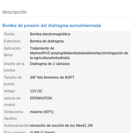
descripción
Bomba de presión del diafragma autoalimentada
Teoría:
Bomba electromagnética
Estructura:
Bomba de diafragma
Aplicación
Tratamiento de
Marine/RV/Camping/Water/bebida/alimentación/irrigación de
típica:
la agricultura/industrial/a
Diseño de la
Diafragma de 2 cámaras
bomba:
Tamaño de
3/8" hilo femenino de BSPT
puerto:
Voltaje:
12V DC
válvula de
EPDM/VITON
control:
Temporeros
máximo (60℃)
líquidos:
Autoevaluación:
elevación de succión de los 4feet/1.2M
Flujo máximo
4LPM (1.0gpm)