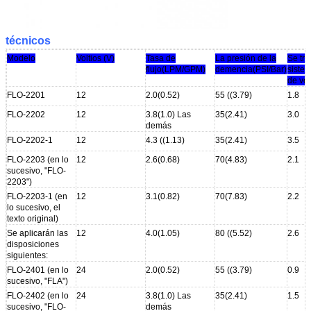
técnicos
Modelo
Voltios (V)
Tasa de
La presión de la
Se tra
flujo
(LPM/GPM)
demencia
(PSI/Bar)
sistem
de vel
FLO-2201
12
2.0(0.52)
55 ((3.79)
1.8
FLO-2202
12
3.8(1.0) Las
35(2.41)
3.0
demás
FLO-2202-1
12
4.3 ((1.13)
35(2.41)
3.5
FLO-2203 (en lo
12
2.6(0.68)
70(4.83)
2.1
sucesivo, "FLO-
2203")
FLO-2203-1 (en
12
3.1(0.82)
70(7.83)
2.2
lo sucesivo, el
texto original)
Se aplicarán las
12
4.0(1.05)
80 ((5.52)
2.6
disposiciones
siguientes:
FLO-2401 (en lo
24
2.0(0.52)
55 ((3.79)
0.9
sucesivo, "FLA")
FLO-2402 (en lo
24
3.8(1.0) Las
35(2.41)
1.5
sucesivo, "FLO-
demás