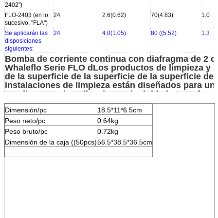
2402")
FLO-2403 (en lo
24
2.6(0.62)
70(4.83)
1.0
sucesivo, "FLA")
Se aplicarán las
24
4.0(1.05)
80 ((5.52)
1.3
disposiciones
siguientes:
Bomba de corriente continua con diafragma de 2 
Whaleflo Serie FLO d
Los productos de limpieza y l
de la superficie de la superficie de la superficie de 
instalaciones de limpieza están diseñados para un
amplia gama de aplicaciones, incluida la transfere
líquidos, la fumigación, la circulación, la filtración y
Dimensión/pc
18.5*11*6.5cm
distribución.
Es
interruptor de presión incorporado que activa y 
Peso neto/pc
0.64kg
automáticamente la bomba cuando se abre y cierra
Peso bruto/pc
0.72kg
grifo.
Dimensión de la caja ((50pcs)
56.5*38.5*36.5cm