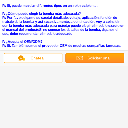
R: Sí, puede mezclar diferentes tipos en un solo recipiente.
P. ¿Cómo puedo elegir la bomba más adecuada?
R: Por favor, dígame su caudal detallado, voltaje, aplicación, función de
trabajo de la bomba y así sucesivamente, a continuación, voy a coincidir
con la bomba más adecuada para usted,o puede elegir el modelo exacto en
el manual del productoSi no conoce los detalles de la bomba, díganos el
uso, debe recomendar el modelo adecuado
P. ¿Acepta el OEM/ODM?
R: Sí. También somos el proveedor OEM de muchas compañías famosas.
P. ¿Cuáles son sus términos de pago?
Chatea
Solicitar una
R: Por lo general aceptamos T/T, Alipay, Western Union o PayPal.
¿Cuál es su garantía?
cotización
A: Garantizar 24 meses y 2% de piezas de repuesto después del servicio, y
dentro de las 24 horas se responderá para resolver los problemas de los
clientes.
P. ¿Cuál es su puerto de carga?
A: Puerto de Xiamen.
Obtenga el mejor precio por
Whaleflo 2 bombas de diafragma