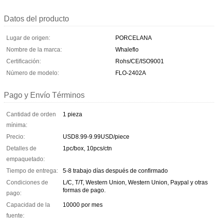
Datos del producto
Lugar de origen:
PORCELANA
Nombre de la marca:
Whaleflo
Certificación:
Rohs/CE/ISO9001
Número de modelo:
FLO-2402A
Pago y Envío Términos
Cantidad de orden
1 pieza
mínima:
Precio:
USD8.99-9.99USD/piece
Detalles de
1pc/box, 10pcs/ctn
empaquetado:
Tiempo de entrega:
5-8 trabajo días después de confirmado
Condiciones de
L/C, T/T, Western Union, Western Union, Paypal y otras
formas de pago.
pago:
Capacidad de la
10000 por mes
fuente: