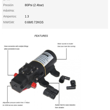
Presión
80Psi (2.4bar)
máxima:
Amperios:
1.3
NW/GW:
0.68/0.72KGS