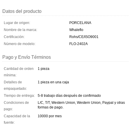
Datos del producto
Lugar de origen:
PORCELANA
Nombre de la marca:
Whaleflo
Certificación:
Rohs/CE/ISO9001
Número de modelo:
FLO-2402A
Pago y Envío Términos
Cantidad de orden
1 pieza
mínima:
Detalles de
1 pieza en una caja
empaquetado:
Tiempo de entrega:
5-8 trabajo días después de confirmado
Condiciones de
L/C, T/T, Western Union, Western Union, Paypal y otras
formas de pago.
pago:
Capacidad de la
10000 por mes
fuente: