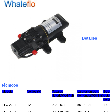
Detalles
técnicos
Modelo
Voltios (V)
Tasa de
La presión de la
Se tra
flujo
(LPM/GPM)
demencia
(PSI/Bar)
sistem
de vel
FLO-2201
12
2.0(0.52)
55 ((3.79)
1.8
FLO-2202
12
3.8(1.0) Las
35(2.41)
3.0