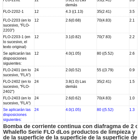
demás
FLO-2202-1
12
4.3 ((1.13)
35(2.41)
3.5
FLO-2203 (en lo
12
2.6(0.68)
70(4.83)
2.1
sucesivo, "FLO-
2203")
FLO-2203-1 (en
12
3.1(0.82)
70(7.83)
2.2
lo sucesivo, el
texto original)
Se aplicarán las
12
4.0(1.05)
80 ((5.52)
2.6
disposiciones
siguientes:
FLO-2401 (en lo
24
2.0(0.52)
55 ((3.79)
0.9
sucesivo, "FLA")
FLO-2402 (en lo
24
3.8(1.0) Las
35(2.41)
1.5
sucesivo, "FLO-
demás
2402")
FLO-2403 (en lo
24
2.6(0.62)
70(4.83)
1.0
sucesivo, "FLA")
Se aplicarán las
24
4.0(1.05)
80 ((5.52)
1.3
disposiciones
siguientes:
Bomba de corriente continua con diafragma de 2 
Whaleflo Serie FLO d
Los productos de limpieza y l
de la superficie de la superficie de la superficie de 