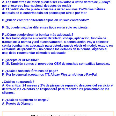
A. Las muestras de stock pueden ser enviados a usted dentro de 2-3days
por el expreso internacional después de recibir
A. El pedido de lote puede enviarse a usted en unos 15-20 días hábiles
después de la confirmación del pedido (por aire o por mar
P. ¿Puedo comprar diferentes tipos en un solo contenedor?
R: Sí, puede mezclar diferentes tipos en un solo recipiente.
P. ¿Cómo puedo elegir la bomba más adecuada?
R: Por favor, dígame su caudal detallado, voltaje, aplicación, función de
trabajo de la bomba y así sucesivamente, a continuación, voy a coincidir
con la bomba más adecuada para usted,o puede elegir el modelo exacto en
el manual del productoSi no conoce los detalles de la bomba, díganos el
uso, debe recomendar el modelo adecuado
P. ¿Acepta el OEM/ODM?
R: Sí. También somos el proveedor OEM de muchas compañías famosas.
P. ¿Cuáles son sus términos de pago?
R: Por lo general aceptamos T/T, Alipay, Western Union o PayPal.
¿Cuál es su garantía?
A: Garantizar 24 meses y 2% de piezas de repuesto después del servicio, y
dentro de las 24 horas se responderá para resolver los problemas de los
clientes.
P. ¿Cuál es su puerto de carga?
A: Puerto de Xiamen.