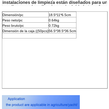
instalaciones de limpieza están diseñados para un
amplia gama de aplicaciones, incluida la transfere
líquidos, la fumigación, la circulación, la filtración y
Dimensión/pc
18.5*11*6.5cm
distribución.
Es
interruptor de presión incorporado que activa y 
Peso neto/pc
0.64kg
automáticamente la bomba cuando se abre y cierra
Peso bruto/pc
0.72kg
grifo.
Dimensión de la caja ((50pcs)
56.5*38.5*36.5cm