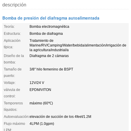
descripción
Bomba de presión del diafragma autoalimentada
Teoría:
Bomba electromagnética
Estructura:
Bomba de diafragma
Aplicación
Tratamiento de
Marine/RV/Camping/Water/bebida/alimentación/irrigación de
típica:
la agricultura/industrial/a
Diseño de la
Diafragma de 2 cámaras
bomba:
Tamaño de
3/8" hilo femenino de BSPT
puerto:
Voltaje:
12V/24 V
válvula de
EPDM/VITON
control:
Temporeros
máximo (60℃)
líquidos:
Autoevaluación:
elevación de succión de los 4feet/1.2M
Flujo máximo
4LPM (1.0gpm)
LPM: