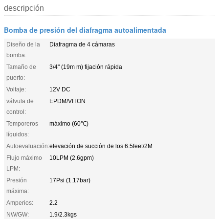
descripción
Bomba de presión del diafragma autoalimentada
Diseño de la
Diafragma de 4 cámaras
bomba:
Tamaño de
3/4" (19m m) fijación rápida
puerto:
Voltaje:
12V DC
válvula de
EPDM/VITON
control:
Temporeros
máximo (60℃)
líquidos:
Autoevaluación:
elevación de succión de los 6.5feet/2M
Flujo máximo
10LPM (2.6gpm)
LPM:
Presión
17Psi (1.17bar)
máxima:
Amperios:
2.2
NW/GW:
1.9/2.3kgs