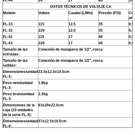
FL-44
24
17
40
5.6
DATOS TÉCNICOS DE VOLTAJE CA
Modelo
Voltios
Caudal (L/Min)
Presión (PSI)
Co
amp
FL-33
115
12.5
35
0.5
FL-32
220
12.5
35
0.4
FL-41
115
17
40
0.5
FL-43
220
17
40
0.8
Tamaño de las
Conexión de manguera de 1/2'', rosca
entradas:
Tamaño de las
Conexión de manguera de 1/2'', rosca
salidas:
Dimensiones/unidad
33.5x12.5x10.5cm
FL-3:
Peso neto/unidad
1.9kg
FL-3:
Peso bruto/unidad
2.3kg
FL-3:
Dimensiones de la
63x29x22.5cm
caja (10 unidades
de la serie FL-3):
Dimensiones/unidad
37x12.5x10.5cm
FL-4:
Peso neto/unidad
2.45kg