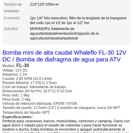
Tamaño de
210*125*105m m
embalaje:
Connecto:
1pc 1/4" hilo masculino, filtro de la lengüeta de la manguera
del codo 1pc el 1/2 de 1pc el 1/2” len
Solicitud:
MARINE/RV, tratamiento de
aguas/bebida/alimentación/irrigación de la
agricultura/industrial/automotr
Bomba mini de alta caudal Whaleflo FL-30 12V
DC / Bomba de diafragma de agua para ATV
FL-30
Modelo:
Voltaje: 12V DC
Amperios: 2.2A
Caudal: 2.60 GPM (10.0 L/min)
Presión Máxima: 17 PSI (1.17bar)
Ciclo de trabajo: Intermitente de trabajo
Dimensiones (Al*An*Pr): 33.5*12.5*10.5cm
Peso neto: 1.9kg
Peso bruto: 2.4kg
Válvula de retención fabricada: EPDM / VITON
Tamaño de puerto: 12.5mm (1/2'') Conexión de manguera, rosca 3/4 NPT
Temperatura del líquido: 60℃
Especificaciones:
Perfecta para caravanas, barcos, motocicletas, camiones y camping. Úsela con
agua dulce o salada para el lavado de cubiertas o para hacer funcionar su
inodoro o ducha. Estas bombas se encienden y apagan automáticamente al