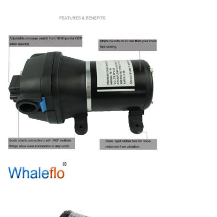
Forma FL-4:
Peso bruto/unidad
2.9kg
FL-4:
Dimensiones de la
64x39x22cm
caja (10 unidades
de la serie FL-4):