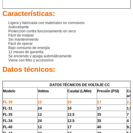
Características:
Ligera y fabricada con materiales no corrosivos
Autocebante
Protección contra funcionamiento en seco
Fácil de instalar
Sin mantenimiento
Fácil de operar
Bajo consumo de energía
12 meses de garantía
Se enciende y apaga automáticamente
Viene con filtro y accesorios
Datos técnicos:
DATOS TÉCNICOS DE VOLTAJE CC
Modelo
Voltios
Caudal (L/Min)
Presión (PSI)
Co
amp
FL-30
12
10
17
2.2
FL-31
24
10
17
1.5
FL-35
12
12.5
35
7
FL-34
24
12.5
35
4
FL-40
12
17
40
9.2