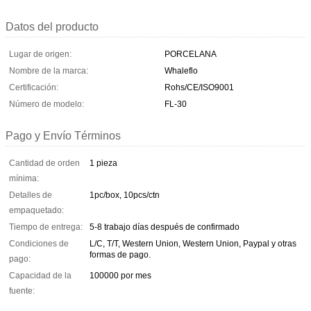
Datos del producto
Lugar de origen:
PORCELANA
Nombre de la marca:
Whaleflo
Certificación:
Rohs/CE/ISO9001
Número de modelo:
FL-30
Pago y Envío Términos
Cantidad de orden
1 pieza
mínima:
Detalles de
1pc/box, 10pcs/ctn
empaquetado:
Tiempo de entrega:
5-8 trabajo días después de confirmado
Condiciones de
L/C, T/T, Western Union, Western Union, Paypal y otras
formas de pago.
pago:
Capacidad de la
100000 por mes
fuente: