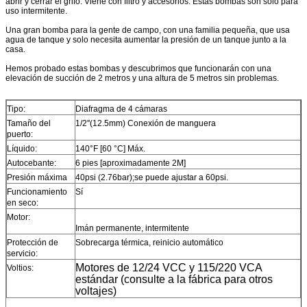
abrir y cerrar el grifo. Viene con filtro y accesorios. Estas bombas son solo para
uso intermitente.
Una gran bomba para la gente de campo, con una familia pequeña, que usa
agua de tanque y solo necesita aumentar la presión de un tanque junto a la
casa.
Hemos probado estas bombas y descubrimos que funcionarán con una
elevación de succión de 2 metros y una altura de 5 metros sin problemas.
Tipo:
Diafragma de 4 cámaras
Tamaño del
1/2''(12.5mm) Conexión de manguera
puerto:
Líquido:
140°F [60 °C] Máx.
Autocebante:
6 pies [aproximadamente 2M]
Presión máxima
40psi (2.76bar);
se puede ajustar a 60psi.
Funcionamiento
Sí
en seco:
Motor:
Imán permanente, intermitente
Protección de
Sobrecarga térmica, reinicio automático
servicio:
Motores de 12/24 VCC y 115/220 VCA
Voltios:
estándar (consulte a la fábrica para otros
voltajes)