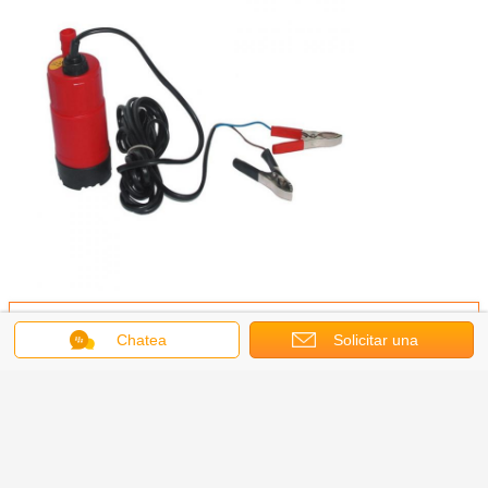
Obtenga el mejor precio por
Chatea
Solicitar una
cotización
Whaleflo Bomba sumergible
portátil de plástico de 12 V CC
para transferencia de diésel,
bombas de agua dulce, venta
directa de fábrica