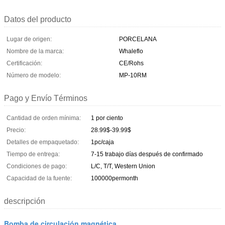
Datos del producto
Lugar de origen:
PORCELANA
Nombre de la marca:
Whaleflo
Certificación:
CE/Rohs
Número de modelo:
MP-10RM
Pago y Envío Términos
Cantidad de orden mínima:
1 por ciento
Precio:
28.99$-39.99$
Detalles de empaquetado:
1pc/caja
Tiempo de entrega:
7-15 trabajo días después de confirmado
Condiciones de pago:
L/C, T/T, Western Union
Capacidad de la fuente:
100000permonth
descripción
Bomba de circulación magnética