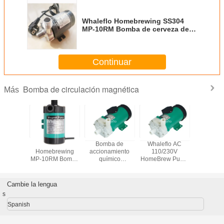
Whaleflo Homebrewing SS304
MP-10RM Bomba de cerveza de
accionamiento magnético, venta
directa de fábrica
Continuar
Bomba de circulación magnética
Más
a de
Whaleflo
Bomba de
Whaleflo AC
Whaleflo 
amiento
Homebrewing
accionamiento
110/230V
casera de
ético
MP-10RM Bomba
químico
HomeBrew Pump
inoxidabl
o MP-30R
de transferencia
magnético MP-
de acero
de cerve
ndustria
de líquidos para
15R para la
inoxidable 304 de
acciona
/comida
bebidas con
industria química
grado alimenticio
magnético 
Cambie la lengua
as en el
accionamiento
Cervecería
direc
s
gar
magnético, directa
Cervecería para
de fábrica
uso doméstico
Spanish
Bomba de agua
con