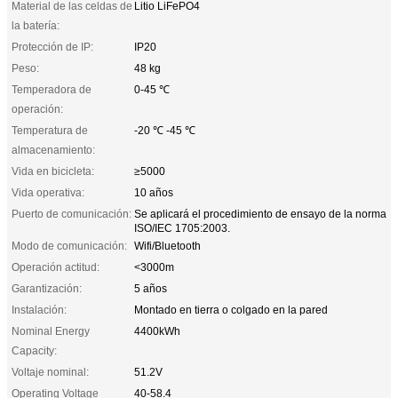
Material de las celdas de
Litio LiFePO4
la batería:
Protección de IP:
IP20
Peso:
48 kg
Temperadora de
0-45 ℃
operación:
Temperatura de
-20 ℃ -45 ℃
almacenamiento:
Vida en bicicleta:
≥5000
Vida operativa:
10 años
Puerto de comunicación:
Se aplicará el procedimiento de ensayo de la norma
ISO/IEC 1705:2003.
Modo de comunicación:
Wifi/Bluetooth
Operación actitud:
<3000m
Garantización:
5 años
Instalación:
Montado en tierra o colgado en la pared
Nominal Energy
4400kWh
Capacity:
Voltaje nominal:
51.2V
Operating Voltage
40-58.4