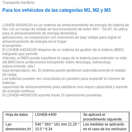
Transporte marítimo
Para los vehículos de las categorías M1, M2 y M3
LDHEB-4400/6100 es un sistema de almacenamiento de energía de batería de
litio con un rango de voltaje de funcionamiento de entre 49V ~ 56.8V, se utiliza
para el almacenamiento de energía doméstica
aplicaciones, en cooperación con inversores de bajo voltaje para lograr el
almacenamiento de energía en el hogar
el propósito.
El LDHEB-4400/6100 dispone de un sistema de gestión de la batería (BMS)
integrado que permite
Además, el BMS puede equilibrar la carga de la batería para extender su vida
útil.BMS tiene protecciones incluyendo sobre descarga, sobrecarga,
sobrecorriente, alta /
baja temperatura, etc. El sistema puede gestionar automáticamente el estado
de carga,
Las baterías pueden ser conectadas en paralelo para expandir el número de
baterías.
capacidad de almacenamiento para satisfacer una mayor capacidad y soporte
de energía continua
El LDHEB-4400/6100 soporta hasta 16 operaciones paralelas.
Hoja de datos
LDHEB-4400
Se aplicará el
procedimiento siguiente:
Las
540 * 393 * 161 mm 21.25 *
Las medidas se aplicarán
dimensiones (H
15.5 * 6.34
en el caso de los vehículos