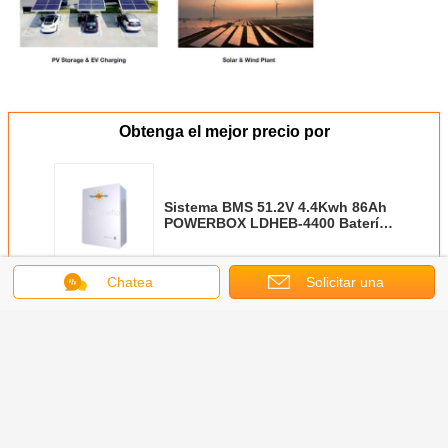
Obtenga el mejor precio por
Sistema BMS 51.2V 4.4Kwh 86Ah
POWERBOX LDHEB-4400 Batería
de Ión Litio Para Híbridos
Chatea
Solicitar una
Continuar
cotización
Batería de almacenamiento solar
Más