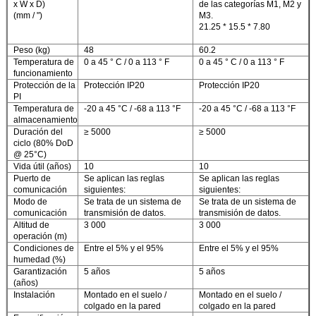
x W x D)
de las categorías M1, M2 y
(mm / ")
M3.
21.25 * 15.5 * 7.80
Peso (kg)
48
60.2
Temperatura de
0 a 45 ° C / 0 a 113 ° F
0 a 45 ° C / 0 a 113 ° F
funcionamiento
Protección de la
Protección IP20
Protección IP20
PI
Temperatura de
-20 a 45 °C / -68 a 113 °F
-20 a 45 °C / -68 a 113 °F
almacenamiento
Duración del
≥ 5000
≥ 5000
ciclo (80% DoD
@ 25°C)
Vida útil (años)
10
10
Puerto de
Se aplican las reglas
Se aplican las reglas
comunicación
siguientes:
siguientes:
Modo de
Se trata de un sistema de
Se trata de un sistema de
comunicación
transmisión de datos.
transmisión de datos.
Altitud de
3 000
3 000
operación (m)
Condiciones de
Entre el 5% y el 95%
Entre el 5% y el 95%
humedad (%)
Garantización
5 años
5 años
(años)
Instalación
Montado en el suelo /
Montado en el suelo /
colgado en la pared
colgado en la pared