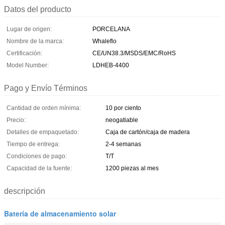
Datos del producto
Lugar de origen:
PORCELANA
Nombre de la marca:
Whaleflo
Certificación:
CE/UN38.3/MSDS/EMC/RoHS
Model Number:
LDHEB-4400
Pago y Envío Términos
Cantidad de orden mínima:
10 por ciento
Precio:
neogatiable
Detalles de empaquetado:
Caja de cartón/caja de madera
Tiempo de entrega:
2-4 semanas
Condiciones de pago:
T/T
Capacidad de la fuente:
1200 piezas al mes
descripción
Batería de almacenamiento solar