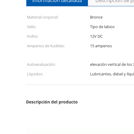
Información detallada
Descripción de 
Material corporal:
Bronce
Sello:
Tipo de labios
Voltio:
12V DC
Amperios de fusibles:
15 amperios
Autoevaluación:
elevación vertical de los
Líquidos:
Lubricantes, diésel y líqu
Descripción del producto