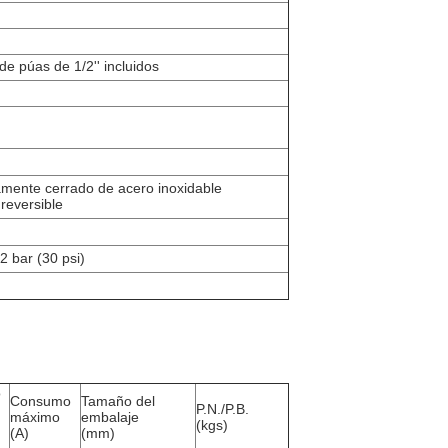
e púas de 1/2'' incluidos
mente cerrado de acero inoxidable
reversible
 bar (30 psi)
o
Consumo
Tamaño del
P.N./P.B.
máximo
embalaje
(kgs)
(A)
(mm)