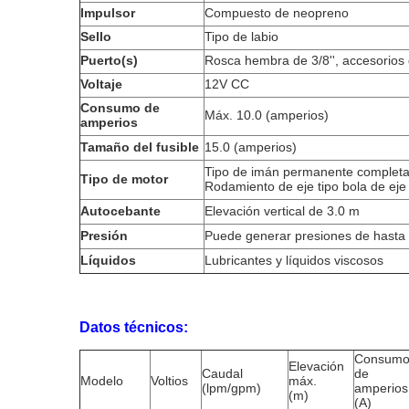
Impulsor
Compuesto de neopreno
Sello
Tipo de labio
Puerto(s)
Rosca hembra de 3/8'', accesorios d
Voltaje
12V CC
Consumo de
Máx. 10.0 (amperios)
amperios
Tamaño del fusible
15.0 (amperios)
Tipo de imán permanente completa
Tipo de motor
Rodamiento de eje tipo bola de eje 
Autocebante
Elevación vertical de 3.0 m
Presión
Puede generar presiones de hasta 2
Líquidos
Lubricantes y líquidos viscosos
Datos técnicos:
Consum
Elevación
Caudal
de
Modelo
Voltios
máx.
(lpm/gpm)
amperios
(m)
(A)