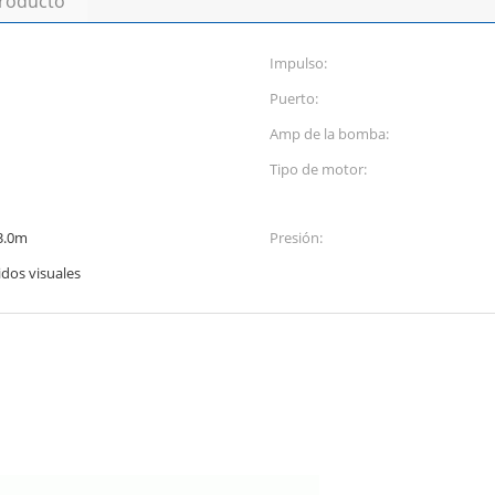
producto
Impulso:
Puerto:
Amp de la bomba:
Tipo de motor:
 3.0m
Presión:
idos visuales