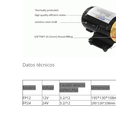
Datos técnicos
Caudal abierto
Modelo
Voltaje
Dimensión
(GPM/LPM)
FP12
12V
3.2/12
195*130*10
FP24
24V
3.2/12
195*130*108mm