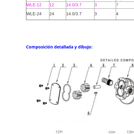
WLE-12
12
14.0/3.7
3
7
WLE-24
24
14.0/3.7
3
4
Composición detallada y dibujo: