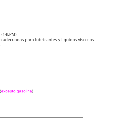
M (14LPM)
 adecuadas para lubricantes y líquidos viscosos
e
(
excepto gasolina
)