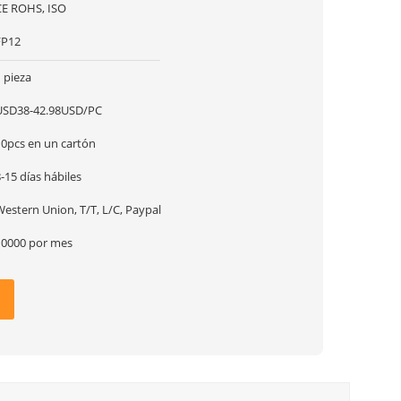
CE ROHS, ISO
FP12
 pieza
USD38-42.98USD/PC
10pcs en un cartón
-15 días hábiles
estern Union, T/T, L/C, Paypal
10000 por mes