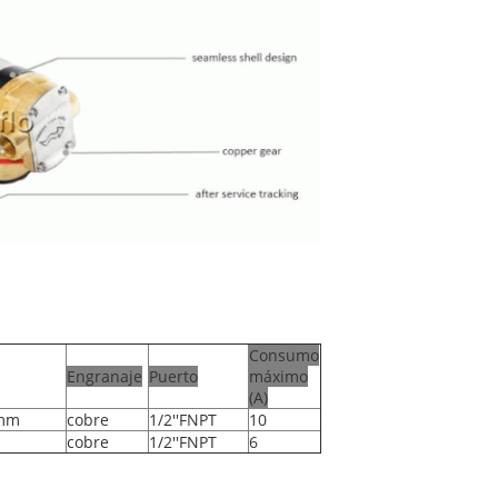
Consumo
Engranaje
Puerto
máximo
(A)
8mm
cobre
1/2''FNPT
10
cobre
1/2''FNPT
6