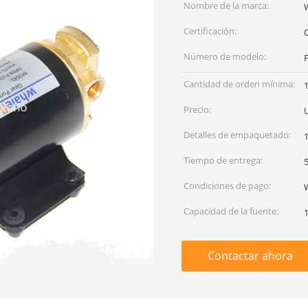
Nombre de la marca:
Certificación:
Número de modelo:
Cantidad de orden mínima:
1
Precio:
Detalles de empaquetado:
1
Tiempo de entrega:
Condiciones de pago:
W
Capacidad de la fuente:
Contactar ahora