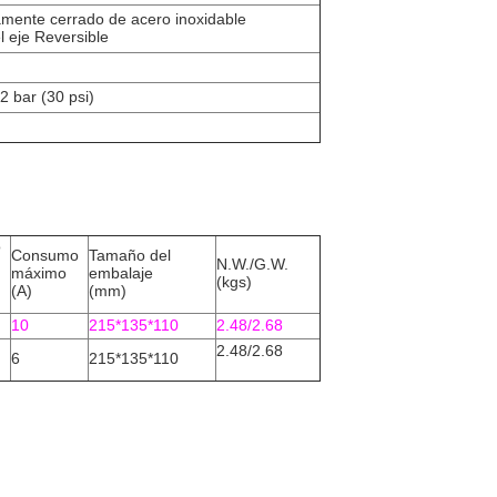
mente cerrado de acero inoxidable
l eje Reversible
 bar (30 psi)
o
Consumo
Tamaño del
N.W./G.W.
máximo
embalaje
(kgs)
(A)
(mm)
10
215*135*110
2.48/2.68
2.48/2.68
6
215*135*110