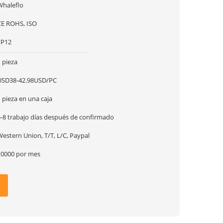
Whaleflo
CE ROHS, ISO
FP12
 pieza
USD38-42.98USD/PC
 pieza en una caja
5-8 trabajo días después de confirmado
estern Union, T/T, L/C, Paypal
10000 por mes