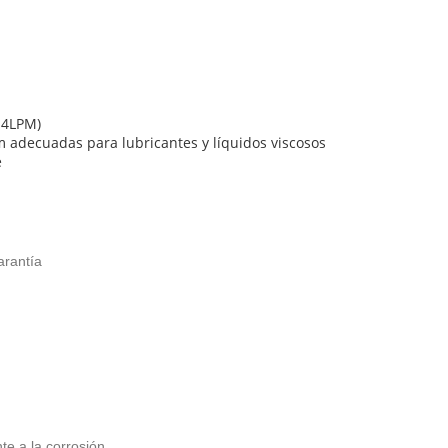
(14LPM)
 adecuadas para lubricantes y líquidos viscosos
e
rantía
e a la corrosión.