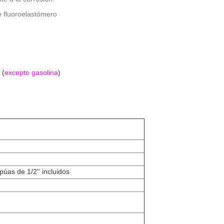
e fluoroelastómero
 (
excepto gasolina
)
úas de 1/2'' incluidos