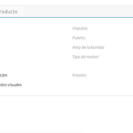
producto
Impulso:
Puerto:
Amp de la bomba:
Tipo de motor:
 3.0m
Presión:
idos visuales