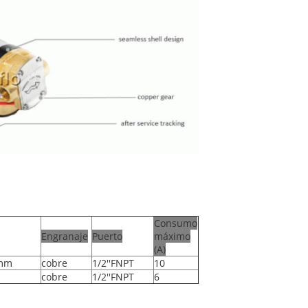
Consumo
Engranaje
Puerto
máximo
(A)
8mm
cobre
1/2''FNPT
10
cobre
1/2''FNPT
6