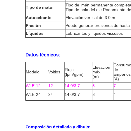
Tipo de imán permanente completa
Tipo de motor
Tipo de bola del eje Rodamiento de
Autocebante
Elevación vertical de 3.0 m
Presión
Puede generar presiones de hasta 2
Líquidos
Lubricantes y líquidos viscosos
Datos técnicos:
Consum
Elevación
Flujo
de
Modelo
Voltios
máx.
(lpm/gpm)
amperios
(m)
(A)
WLE-12
12
14.0/3.7
3
7
WLE-24
24
14.0/3.7
3
4
Composición detallada y dibujo: