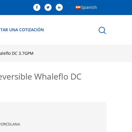
Spanish
ITAR UNA COTIZACIÓN
haleflo DC 3.7GPM
reversible Whaleflo DC
PORCELANA