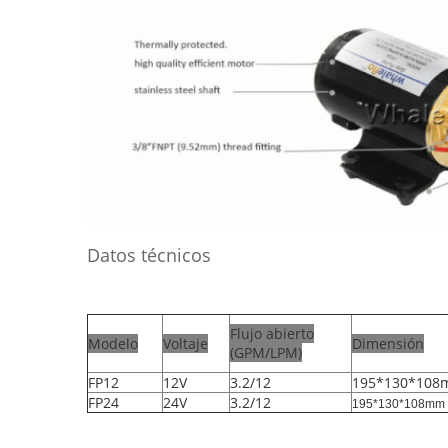
Datos técnicos
Flujo abierto
Modelo
Voltaje
Dimensión
(GPM/LPM)
FP12
12V
3.2/12
195*130*10
FP24
24V
3.2/12
195*130*108mm